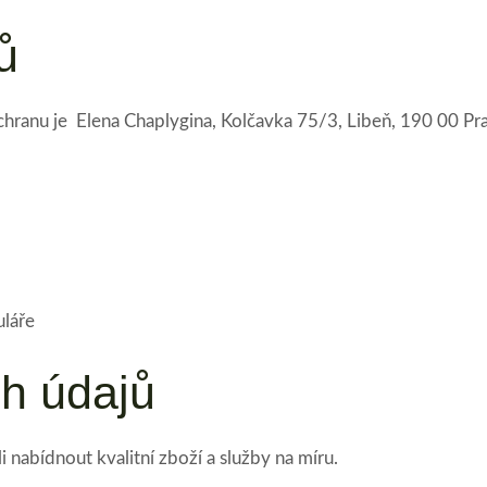
ů
ranu je Elena Chaplygina, Kolčavka 75/3, Libeň, 190 00 Pra
uláře
h údajů
abídnout kvalitní zboží a služby na míru.