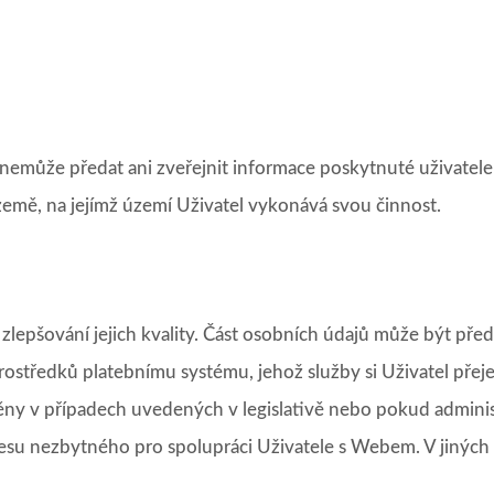
může předat ani zveřejnit informace poskytnuté uživatelem (
země, na jejímž území Uživatel vykonává svou činnost.
 zlepšování jejich kvality. Část osobních údajů může být p
středků platebnímu systému, jehož služby si Uživatel přeje 
ěny v případech uvedených v legislativě nebo pokud admini
su nezbytného pro spolupráci Uživatele s Webem. V jiných 